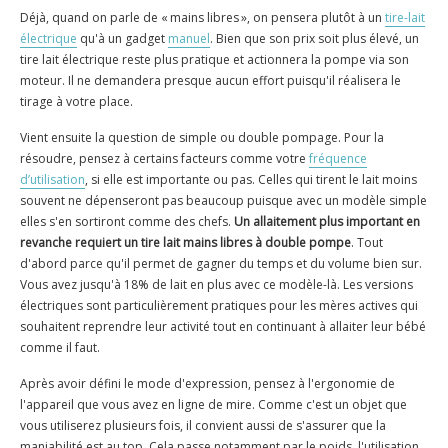
Déjà, quand on parle de « mains libres », on pensera plutôt à un
tire-lait
électrique
qu'à un gadget
manuel
. Bien que son prix soit plus élevé, un
tire lait électrique reste plus pratique et actionnera la pompe via son
moteur. Il ne demandera presque aucun effort puisqu'il réalisera le
tirage à votre place.
Vient ensuite la question de simple ou double pompage. Pour la
résoudre, pensez à certains facteurs comme votre
fréquence
d’utilisation
, si elle est importante ou pas. Celles qui tirent le lait moins
souvent ne dépenseront pas beaucoup puisque avec un modèle simple
elles s'en sortiront comme des chefs.
Un allaitement plus important en
revanche requiert un tire lait mains libres à double pompe
. Tout
d'abord parce qu'il permet de gagner du temps et du volume bien sur.
Vous avez jusqu'à 18% de lait en plus avec ce modèle-là. Les versions
électriques sont particulièrement pratiques pour les mères actives qui
souhaitent reprendre leur activité tout en continuant à allaiter leur bébé
comme il faut.
Après avoir défini le mode d'expression, pensez à l'ergonomie de
l'appareil que vous avez en ligne de mire. Comme c'est un objet que
vous utiliserez plusieurs fois, il convient aussi de s'assurer que la
maniabilité est au top. Cela passe notamment par le poids, l'utilisation