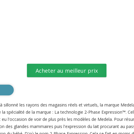
Acheter au meilleur prix
à sillonné les rayons des magasins réels et virtuels, la marque Medela
la spécialité de la marque : La technologie 2-Phase Expression™. Cell
 eu l'occasion de voir de plus près les modèles de Medela. Pour résum
tion des glandes mammaires puis l'expression du lait procurant au p
cion du bébé. D'où le nom 2-Phase Expression. Cela se fait en moins d