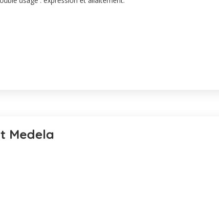
ouble usage : expression et allaitement.
ait Medela