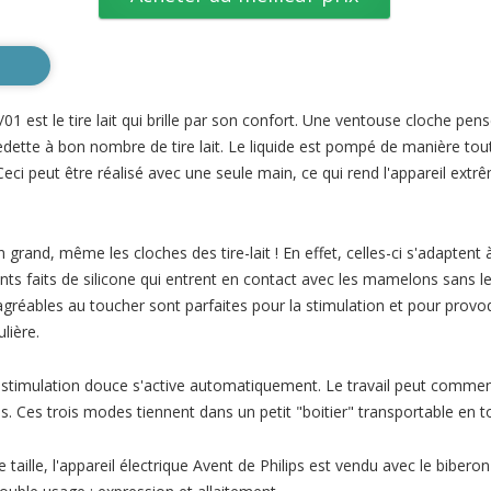
01 est le tire lait qui brille par son confort. Une ventouse cloche pens
vedette à bon nombre de tire lait. Le liquide est pompé de manière tout
 Ceci peut être réalisé avec une seule main, ce qui rend l'appareil ex
n grand, même les cloches des tire-lait ! En effet, celles-ci s'adaptent 
s faits de silicone qui entrent en contact avec les mamelons sans les 
réables au toucher sont parfaites pour la stimulation et pour provoqu
lière.
stimulation douce s'active automatiquement. Le travail peut commen
s. Ces trois modes tiennent dans un petit "boitier" transportable en t
e taille, l'appareil électrique Avent de Philips est vendu avec le bibero