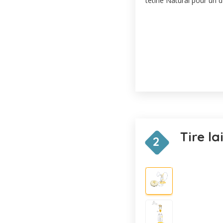
tétine Natural pour un d
Tire l
2