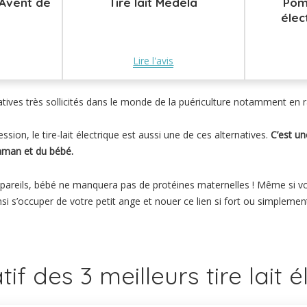
e Avent de
Tire lait Medela
Pom
élec
Lire l'avis
atives très sollicités dans le monde de la puériculture notamment en 
ssion, le tire-lait électrique est aussi une de ces alternatives.
C’est u
aman et du bébé.
appareils, bébé ne manquera pas de protéines maternelles ! Même si v
i s’occuper de votre petit ange et nouer ce lien si fort ou simplement 
f des 3 meilleurs tire lait é