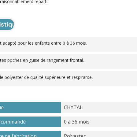
a raisonnablement reparti.
istiques
t adapté pour les enfants entre 0 à 36 mois.
tites poches en guise de rangement frontal.
 de polyester de qualité supérieure et respirante.
ue
CHYTAII
recommandé
0 à 36 mois
e de fabrication
Polyester