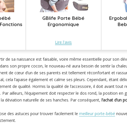
 bébé
GBlife Porte Bébé
Ergoba
Fonctions
Ergonomique
Beb
Lire l'avis
tir de sa naissance est faisable, voire même essentielle pour son dé
dans son propre cocon, le nouveau-né aura besoin de sentir la chaleu
tement de cœur d’un de ses parents est tellement réconfortant et rass
l, cela l’apaise également et calme ses pleurs. Cependant, étant délicat
ent de qualité. Hormis la qualité de l’accessoire, il doit avant tout r
e. Par ailleurs, l’équipement doit respecter le dos rond, la position en 
 la déviation naturelle de ses hanches. Par conséquent,
l’achat d’un 
pose des astuces pour trouver facilement le
meilleur porte-bébé
nouve
rectement.