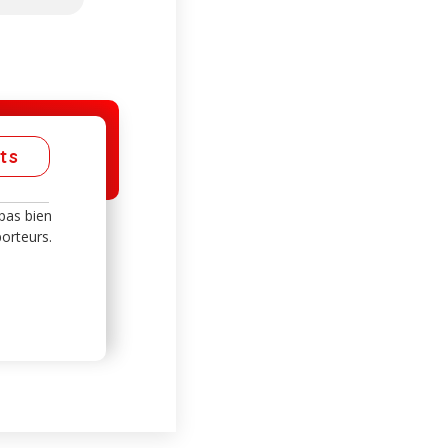
ts
 pas bien
porteurs.