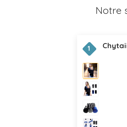
Notre 
Chytai
1