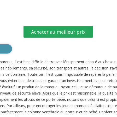
Acheter au meilleur prix
parents, il est bien difficile de trouver l’équipement adapté aux besoi
es habillements, sa sécurité, son transport et autres, la décision s’avè
 ce domaine. Toutefois, il est quasi-impossible de repérer la perle r
 vous éviter bien de tracas et garantir un investissement avec un retou
volutif. Un produit de la marque Chytaii, celui-ci se démarque de par 
niveau de sécurité élevé. Alors que le prix est raisonnable, la qualité 
rapidement les atouts de ce porte-bébé, notons que celui-ci est propi
3 ans. Par ailleurs, pour encourager les jeunes mamans à allaiter, tout
re parfaitement la colonne vertébrale du porteur et de bébé. L’enfant se