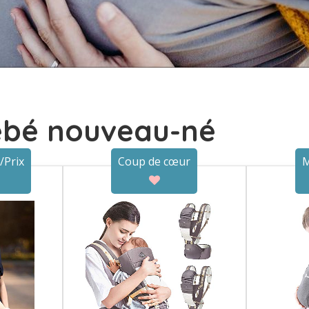
ébé nouveau-né
/Prix
Coup de cœur
M