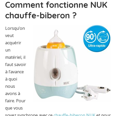
Comment fonctionne NUK
chauffe-biberon ?
Lorsqu’on
veut
acquérir
un
matériel, il
faut savoir
à l’avance
à quoi
nous
avons à
faire. Pour
que vous
soyez synchrone avec ce
chauffe-biberon NUK
et pour